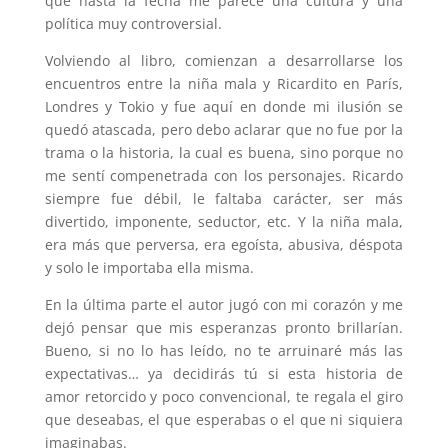
que hasta la fecha me parece una cultura y una
política muy controversial.
Volviendo al libro, comienzan a desarrollarse los
encuentros entre la niña mala y Ricardito en París,
Londres y Tokio y fue aquí en donde mi ilusión se
quedó atascada, pero debo aclarar que no fue por la
trama o la historia, la cual es buena, sino porque no
me sentí compenetrada con los personajes. Ricardo
siempre fue débil, le faltaba carácter, ser más
divertido, imponente, seductor, etc. Y la niña mala,
era más que perversa, era egoísta, abusiva, déspota
y solo le importaba ella misma.
En la última parte el autor jugó con mi corazón y me
dejó pensar que mis esperanzas pronto brillarían.
Bueno, si no lo has leído, no te arruinaré más las
expectativas… ya decidirás tú si esta historia de
amor retorcido y poco convencional, te regala el giro
que deseabas, el que esperabas o el que ni siquiera
imaginabas.