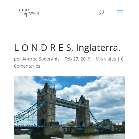
L O N D R E S, Inglaterra.
por
Andrea Soberanis
|
Feb 27, 2019
|
Mis viajes
|
0
Comentarios