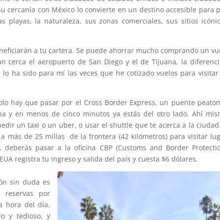
Su cercanía con México lo convierte en un destino accesible para 
s playas, la naturaleza, sus zonas comerciales, sus sitios icóni
eficiarán a tu cartera. Se puede ahorrar mucho comprando un vu
n cerca el aeropuerto de San Diego y el de Tijuana, la diferenc
 lo ha sido para mí las veces que he cotizado vuelos para visitar
solo hay que pasar por el Cross Border Express, un puente peaton
na y en menos de cinco minutos ya estás del otro lado. Ahí mi
edir un taxi o un uber, o usar el shuttle que te acerca a la ciuda
 a más de 25 millas de la frontera (42 kilómetros) para visitar lu
 deberás pasar a la oficina CBP (Customs and Border Protecti
UA registra tu ingreso y salida del país y cuesta $6 dólares.
ión sin duda es
 reservas por
a hora del día,
o y tedioso, y