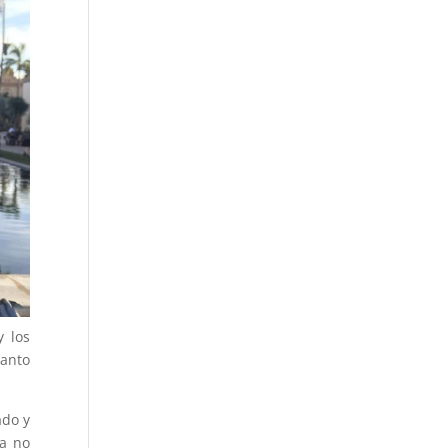
y los
tanto
ado y
ra no