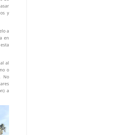
pasar
cos y
elo a
ia en
 esta
al al
smo o
d. No
gares
on) a