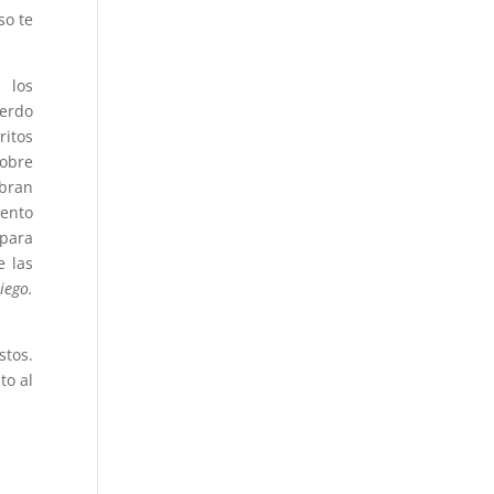
so te
 los
uerdo
ritos
sobre
obran
iento
 para
e las
iego.
stos.
to al