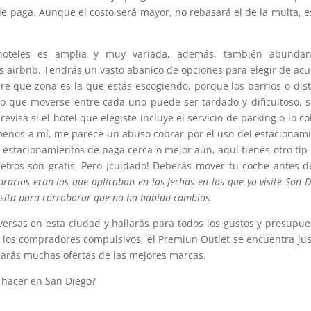
e paga. Aunque el costo será mayor, no rebasará el de la multa, e
 hoteles es amplia y muy variada, además, también abundan
s airbnb. Tendrás un vasto abanico de opciones para elegir de ac
e que zona es la que estás escogiendo, porque los barrios o dist
lo que moverse entre cada uno puede ser tardado y dificultoso, 
evisa si el hotel que elegiste incluye el servicio de parking o lo c
o menos a mí, me parece un abuso cobrar por el uso del estacionam
y estacionamientos de paga cerca o mejor aún, aquí tienes otro tip
etros son gratis. Pero ¡cuidado! Deberás mover tu coche antes d
orarios eran los que aplicaban en las fechas en las que yo visité San D
visita para corroborar que no ha habido cambios.
rsas en esta ciudad y hallarás para todos los gustos y presupue
a los compradores compulsivos, el Premiun Outlet se encuentra jus
trarás muchas ofertas de las mejores marcas.
y hacer en San Diego?