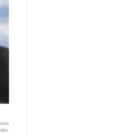
iosas
ades.