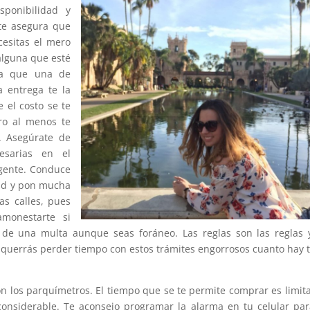
sponibilidad y
te asegura que
cesitas el mero
alguna que esté
ata que una de
a entrega te la
el costo se te
ro al menos te
a. Asegúrate de
esarias en el
igente. Conduce
dad y pon mucha
as calles, pues
amonestarte si
 de una multa aunque seas foráneo. Las reglas son las reglas 
 querrás perder tiempo con estos trámites engorrosos cuanto hay 
 los parquímetros. El tiempo que se te permite comprar es limit
onsiderable. Te aconsejo programar la alarma en tu celular pa