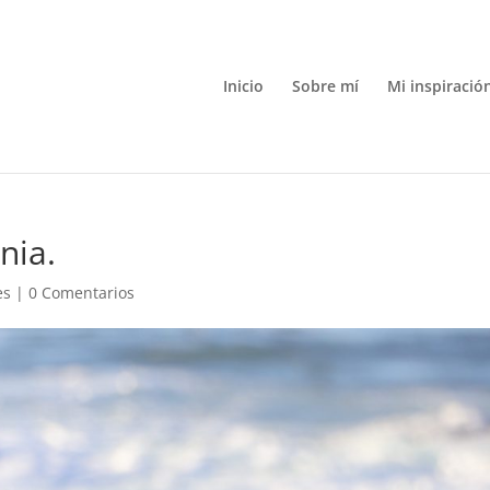
Inicio
Sobre mí
Mi inspiració
nia.
es
|
0 Comentarios