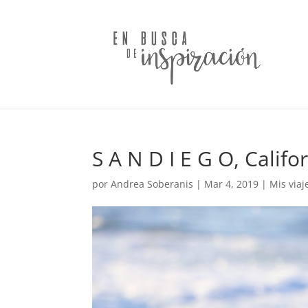
S A N D I E G O, Califor
por
Andrea Soberanis
|
Mar 4, 2019
|
Mis viaj