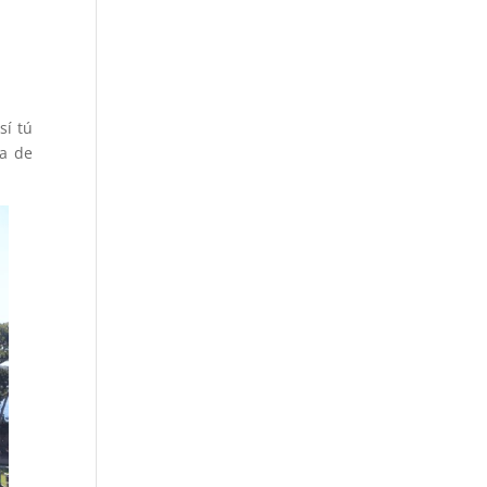
sí tú
ia de