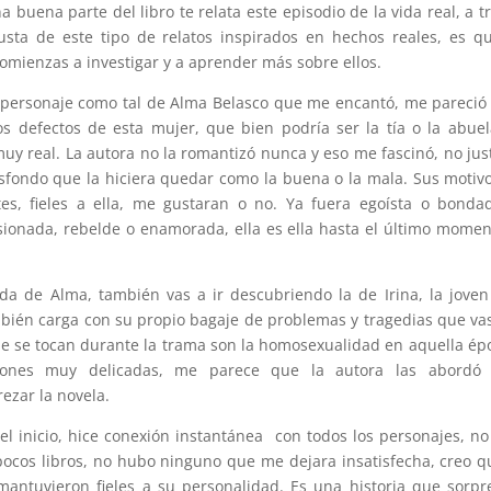
 buena parte del libro te relata este episodio de la vida real, a t
sta de este tipo de relatos inspirados en hechos reales, es q
comienzas a investigar y a aprender más sobre ellos.
l personaje como tal de Alma Belasco que me encantó, me pareci
os defectos de esta mujer, que bien podría ser la tía o la abue
uy real. La autora no la romantizó nunca y eso me fascinó, no just
asfondo que la hiciera quedar como la buena o la mala. Sus motivo
s, fieles a ella, me gustaran o no. Ya fuera egoísta o bonda
onada, rebelde o enamorada, ella es ella hasta el último momen
ida de Alma, también vas a ir descubriendo la de Irina, la jove
bién carga con su propio bagaje de problemas y tragedias que vas
e se tocan durante la trama son la homosexualidad en aquella ép
stiones muy delicadas, me parece que la autora las abordó
rezar la novela.
el inicio, hice conexión instantánea con todos los personajes, no
pocos libros, no hubo ninguno que me dejara insatisfecha, creo q
antuvieron fieles a su personalidad. Es una historia que sorp