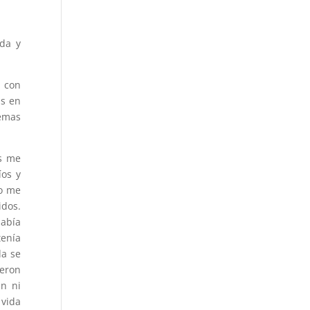
ida y
a con
as en
lemas
es me
íos y
ro me
idos.
había
tenía
da se
ueron
an ni
 vida