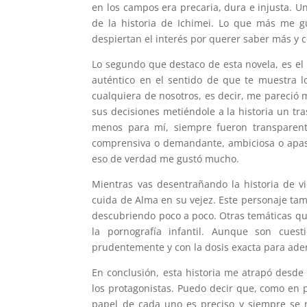
en los campos era precaria, dura e injusta. Una
de la historia de Ichimei. Lo que más me gu
despiertan el interés por querer saber más y 
Lo segundo que destaco de esta novela, es e
auténtico en el sentido de que te muestra l
cualquiera de nosotros, es decir, me pareció m
sus decisiones metiéndole a la historia un tr
menos para mí, siempre fueron transparente
comprensiva o demandante, ambiciosa o apasi
eso de verdad me gustó mucho.
Mientras vas desentrañando la historia de v
cuida de Alma en su vejez. Este personaje tam
descubriendo poco a poco. Otras temáticas qu
la pornografía infantil. Aunque son cue
prudentemente y con la dosis exacta para ade
En conclusión, esta historia me atrapó desde 
los protagonistas. Puedo decir que, como en 
papel de cada uno es preciso y siempre se m