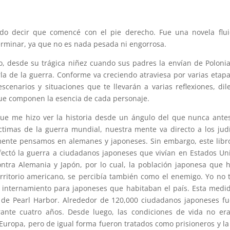
edo decir que comencé con el pie derecho. Fue una novela flu
erminar, ya que no es nada pesada ni engorrosa.
o, desde su trágica niñez cuando sus padres la envían de Poloni
la de la guerra. Conforme va creciendo atraviesa por varias etap
escenarios y situaciones que te llevarán a varias reflexiones, di
s que componen la esencia de cada personaje.
 que me hizo ver la historia desde un ángulo del que nunca ant
timas de la guerra mundial, nuestra mente va directo a los jud
mente pensamos en alemanes y japoneses. Sin embargo, este lib
fectó la guerra a ciudadanos japoneses que vivían en Estados Un
ontra Alemania y Japón, por lo cual, la población japonesa que 
erritorio americano, se percibía también como el enemigo. Yo no 
 internamiento para japoneses que habitaban el país. Esta medi
 de Pearl Harbor. Alrededor de 120,000 ciudadanos japoneses f
ante cuatro años. Desde luego, las condiciones de vida no er
Europa, pero de igual forma fueron tratados como prisioneros y la