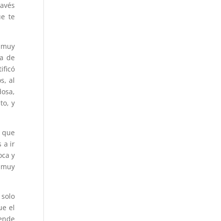
ravés
ue te
ó muy
la de
ificó
s, al
dosa,
to, y
n que
 a ir
oca y
 muy
 solo
ue el
rende