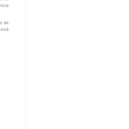
encia
to de
 está