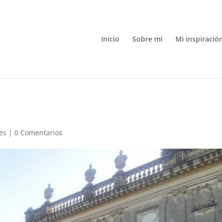
Inicio
Sobre mí
Mi inspiració
jes
|
0 Comentarios