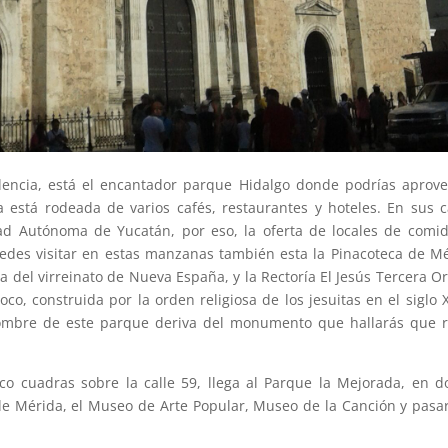
encia, está el encantador parque Hidalgo donde podrías aprov
a está rodeada de varios cafés, restaurantes y hoteles. En sus c
dad Autónoma de Yucatán, por eso, la oferta de locales de comi
uedes visitar en estas manzanas también esta la Pinacoteca de M
del virreinato de Nueva España, y la Rectoría El Jesús Tercera O
co, construida por la orden religiosa de los jesuitas en el siglo X
nombre de este parque deriva del monumento que hallarás que 
 cuadras sobre la calle 59, llega al Parque la Mejorada, en 
 de Mérida, el Museo de Arte Popular, Museo de la Canción y pasa