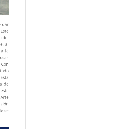
o dar
 Este
o del
e, al
a la
cosas
. Con
 todo
 Esta
la de
 este
Arte
usión
de se