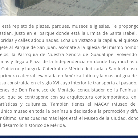
e está repleto de plazas, parques, museos e iglesias. Te propong
astián, justo en el parque donde está la Ermita de Santa Isabel.
ridas y calles adoquinadas. Echa un vistazo a la capilla, el quiosc
gete al Parque de San Juan, asómate a la Iglesia del mismo nombr
jos, la Parroquia de Nuestra Señora de Guadalupe. Volviendo 
 más y llega a Plaza de la Independencia en donde hay muchas 
de Gobierno y luego la Catedral de Mérida dedicada a San Idelfonso
la primera catedral levantada en América Latina y la más antigua de
a construida en el siglo XVI cuyo interior te transporta al pasado.
denes de Don Francisco de Montejo, conquistador de la Penínsu
mpo, que se contrapone con su arquitectura contemporánea, en
 artísticas y culturales. También tienes el MACAY (Museo de 
único museo en toda la península dedicado a la promoción y dif
por último, unas cuadras más lejos está el Museo de la Ciudad, don
l desarrollo histórico de Mérida.