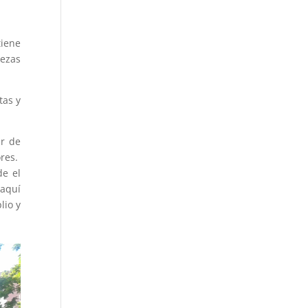
tiene
lezas
tas y
ar de
ores.
de el
 aquí
lio y