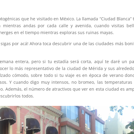
togénicas que he visitado en México. La llamada “Ciudad Blanca” 
a mientras andas por cada calle y avenida, cuando visitas bel
merges en el tiempo mientras exploras sus ruinas mayas.
sigas por acá! Ahora toca descubrir una de las ciudades más boni
emana entera, pero si tu estadía será corta, aquí te daré un p
ocer lo más representativo de la ciudad de Mérida y sus alreded
alzado cómodo, sobre todo si tu viaje es en época de verano don
nsos. Y cuando digo muy intensos, no bromeo, las temperaturas
emo. Además, el número de atractivos que ver en esta ciudad es amp
scubrirlos todos.