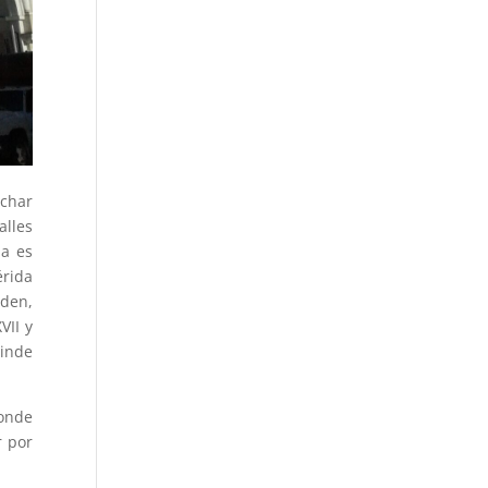
echar
alles
da es
érida
rden,
VII y
rinde
donde
r por