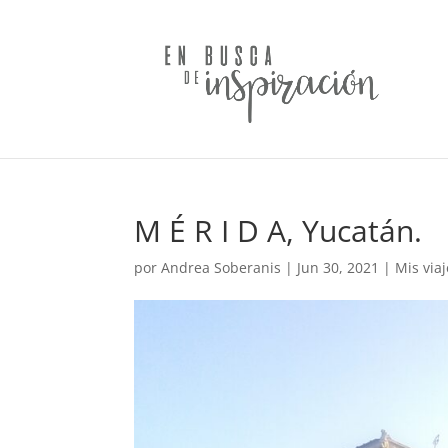
M É R I D A, Yucatán.
por
Andrea Soberanis
|
Jun 30, 2021
|
Mis via