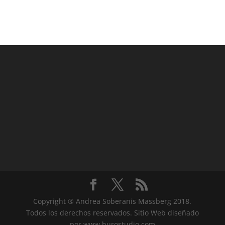
Copyright ® Andrea Soberanis Massberg 2018.
Todos los derechos reservados. Sitio Web diseñado
por www.burostudio.com