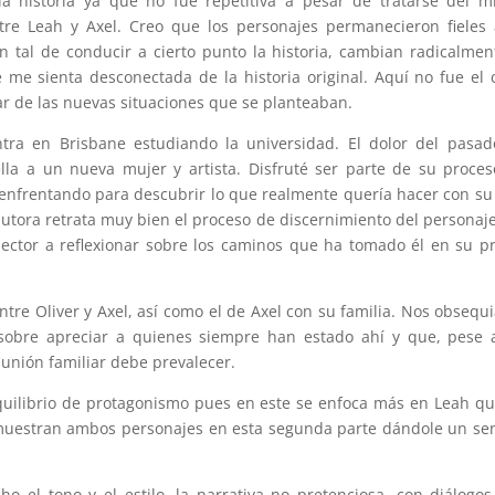
a historia ya que no fue repetitiva a pesar de tratarse del 
tre Leah y Axel. Creo que los personajes permanecieron fieles
n tal de conducir a cierto punto la historia, cambian radicalmen
me sienta desconectada de la historia original. Aquí no fue el 
r de las nuevas situaciones que se planteaban.
ntra en Brisbane estudiando la universidad. El dolor del pasa
lla a un nueva mujer y artista. Disfruté ser parte de su proce
e enfrentando para descubrir lo que realmente quería hacer con su
utora retrata muy bien el proceso de discernimiento del personaje
 lector a reflexionar sobre los caminos que ha tomado él en su p
re Oliver y Axel, así como el de Axel con su familia. Nos obsequ
 sobre apreciar a quienes siempre han estado ahí y que, pese 
 unión familiar debe prevalecer.
equilibrio de protagonismo pues en este se enfoca más en Leah q
muestran ambos personajes en esta segunda parte dándole un se
o el tono y el estilo, la narrativa no pretenciosa, con diálogo