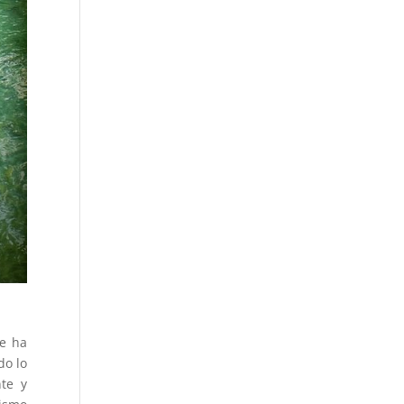
me ha
do lo
te y