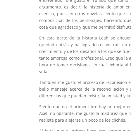
entretenido. Me gustó el rumbo que tomó l
argumento, es decir, la historia de amor en
esencia, pues en otras novelas siento que co
composición de los personajes, haciendo que 
cosa que agradezco y que me permitió disfruta
En esta parte de la historia Leah se encue
quedado atrás y ha logrado reconstruir en e
crecimiento y de los desafíos a los que se fu
tanto amorosa como profesional. Creo que la a
hora de tomar decisiones, lo cual exhorta al
vida.
También me gustó el proceso de reconexión ent
bello mensaje acerca de la reconciliación y
diferencias que puedan existir, la amistad y la
Siento que en el primer libro hay un mejor 
Axel, no obstante, me gustó la madurez que 
realista para alejarse un poco de los clichés.
Al igual que el primer libro, me agrado much