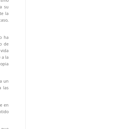
mismo
 a su
te la
caso,
do ha
so de
 vida
 a la
ropia
ia un
a las
ue en
ntido
s que