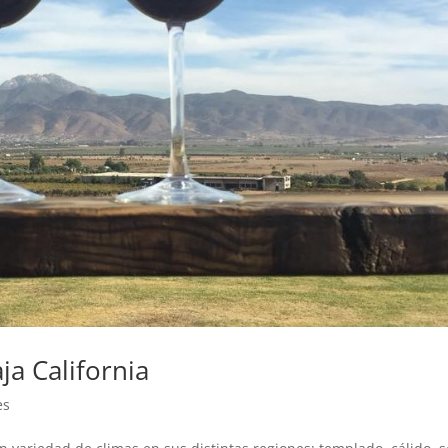
a California
es