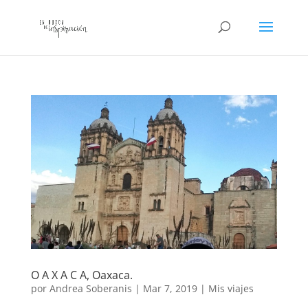
O A X A C A, Oaxaca.
por
Andrea Soberanis
|
Mar 7, 2019
|
Mis viajes