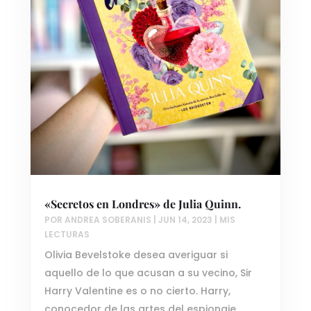
«Secretos en Londres» de Julia Quinn.
POR
ANDREA SOBERANIS
|
JUN 14, 2023
|
MIS
LECTURAS
Olivia Bevelstoke desea averiguar si
aquello de lo que acusan a su vecino, Sir
Harry Valentine es o no cierto. Harry,
conocedor de las artes del espionaje,