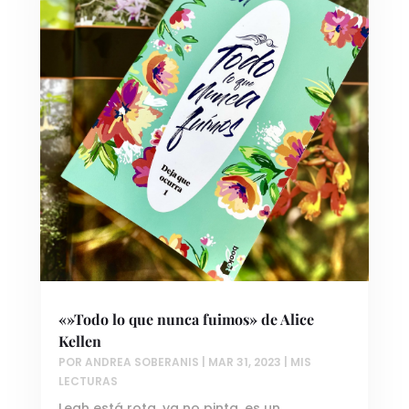
«»Todo lo que nunca fuimos» de Alice
Kellen
POR
ANDREA SOBERANIS
|
MAR 31, 2023
|
MIS
LECTURAS
Leah está rota, ya no pinta, es un