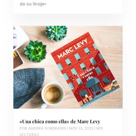
de su linaje»
«Una chica como ella» de Marc Levy
POR
ANDREA SOBERANIS
|
NOV 13, 2022
|
MIS
LECTURAS