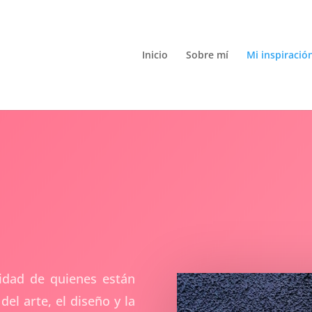
Inicio
Sobre mí
Mi inspiració
vidad de quienes están
l arte, el diseño y la