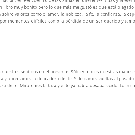
nación, el reencuentro de las almas en diferentes vidas y la etern
 un libro muy bonito pero lo que más me gustó es que está plagado
 sobre valores como el amor, la nobleza, la fe, la confianza, la e
 por momentos difíciles como la pérdida de un ser querido y tamb
s nuestros sentidos en el presente. Sólo entonces nuestras manos s
a y apreciamos la delicadeza del té. Si le damos vueltas al pasado
aza de té. Miraremos la taza y el té ya habrá desaparecido. Lo mis