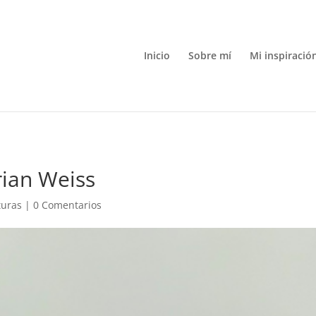
Inicio
Sobre mí
Mi inspiració
rian Weiss
turas
|
0 Comentarios