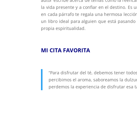
autor escribe acerca de temas como la reencar
la vida presente y a confiar en el destino. Es
en cada párrafo te regala una hermosa lección
un libro ideal para alguien que está pasando
propia espiritualidad.
MI CITA FAVORITA
“Para disfrutar del té, debemos tener todo
percibimos el aroma, saboreamos la dulzur
perdemos la experiencia de disfrutar esa t