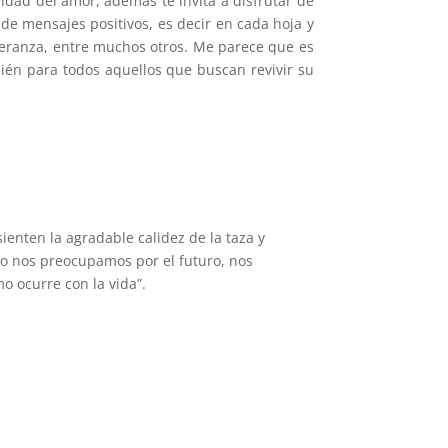
idad del amor, además te invita a disfrutar de
 de mensajes positivos, es decir en cada hoja y
speranza, entre muchos otros. Me parece que es
ién para todos aquellos que buscan revivir su
ienten la agradable calidez de la taza y
 o nos preocupamos por el futuro, nos
mo ocurre con la vida”.