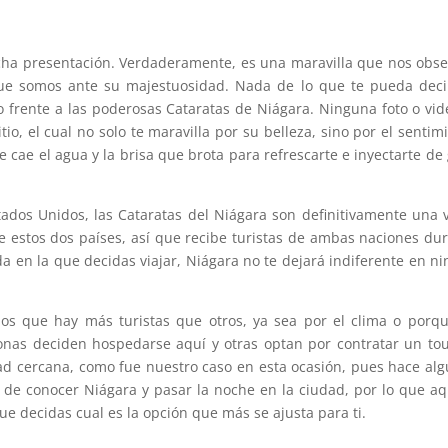
ucha presentación. Verdaderamente, es una maravilla que nos obs
que somos ante su majestuosidad. Nada de lo que te pueda deci
 frente a las poderosas Cataratas de Niágara. Ninguna foto o vid
tio, el cual no solo te maravilla por su belleza, sino por el sentim
e cae el agua y la brisa que brota para refrescarte e inyectarte de
dos Unidos, las Cataratas del Niágara son definitivamente una v
e estos dos países, así que recibe turistas de ambas naciones du
a en la que decidas viajar, Niágara no te dejará indiferente en n
os que hay más turistas que otros, ya sea por el clima o porq
sonas deciden hospedarse aquí y otras optan por contratar un to
dad cercana, como fue nuestro caso en esta ocasión, pues hace al
 de conocer Niágara y pasar la noche en la ciudad, por lo que aq
e decidas cual es la opción que más se ajusta para ti.