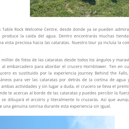
es Table Rock Welcome Centre, desde donde ya se pueden admira
e produce la caída del agua. Dentro encontrarás muchas tiend
 vista preciosa hacia las cataratas. Nuestro tour ya incluía la co
.
 millón de fotos de las cataratas desde todos los ángulos y maraví
te al embarcadero para abordar el crucero Hornblower. Ten en c
crucero es sustituido por la experiencia Journey Behind the Falls
ráneos para ver las cataratas por detrás de la cortina de agua 
é ambas actividades y sin lugar a duda, el crucero se lleva el premi
nde te acercas al borde de las cataratas y puedes percibir la fuer
, se dibujará el arcoíris y literalmente lo cruzarás. Así que aunq
 una genuina sonrisa durante esta experiencia sin igual.