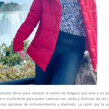
minutos libres para conocer el centro de Niágara que está a un p
 e insuficiente para poder caminar con calma y disfrutar de las c
as opciones de entretenimiento y diversión. La razón por la q