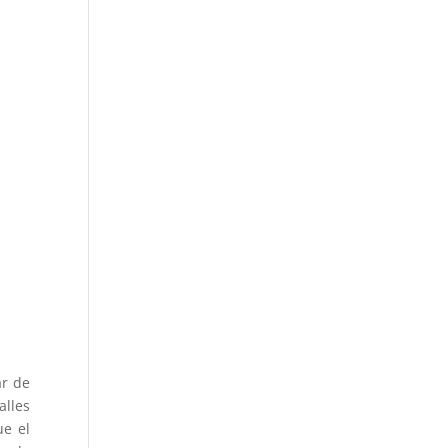
ar de
alles
ue el