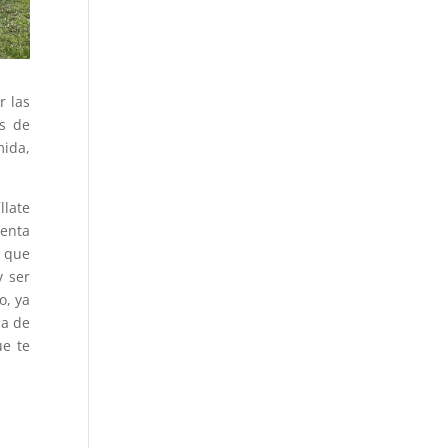
r las
as de
mida,
llate
uenta
, que
y ser
o, ya
za de
ue te