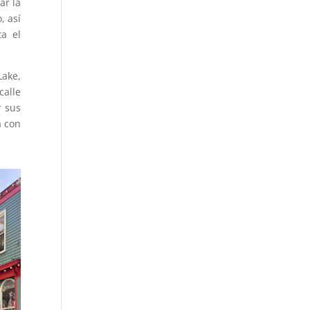
ar la
, así
a el
Lake,
alle
r sus
a con