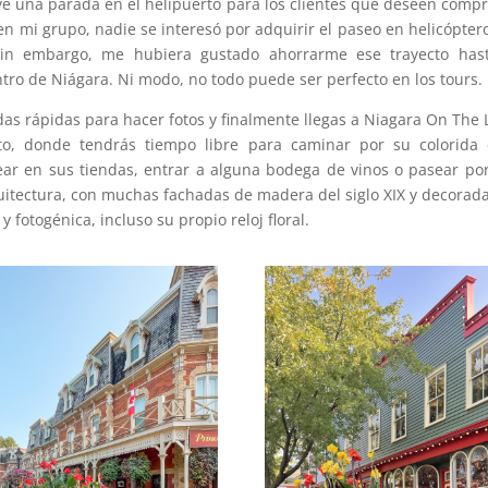
uye una parada en el helipuerto para los clientes que deseen compr
n mi grupo, nadie se interesó por adquirir el paseo en helicóptero
sin embargo, me hubiera gustado ahorrarme ese trayecto hast
tro de Niágara. Ni modo, no todo puede ser perfecto en los tours.
as rápidas para hacer fotos y finalmente llegas a Niagara On The 
, donde tendrás tiempo libre para caminar por su colorida c
sear en sus tiendas, entrar a alguna bodega de vinos o pasear po
quitectura, con muchas fachadas de madera del siglo XIX y decorad
y fotogénica, incluso su propio reloj floral.