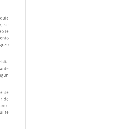
equia
r, se
eo le
iento
 gozo
isita
rante
ingún
ue se
ur de
gunos
uí te