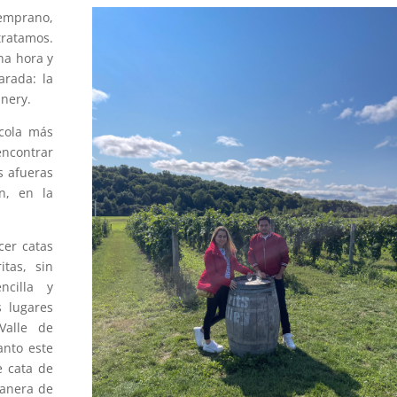
emprano,
ratamos.
na hora y
arada: la
nery.
ícola más
ncontrar
s afueras
n, en la
cer catas
tas, sin
ncilla y
s lugares
Valle de
nto este
e cata de
manera de