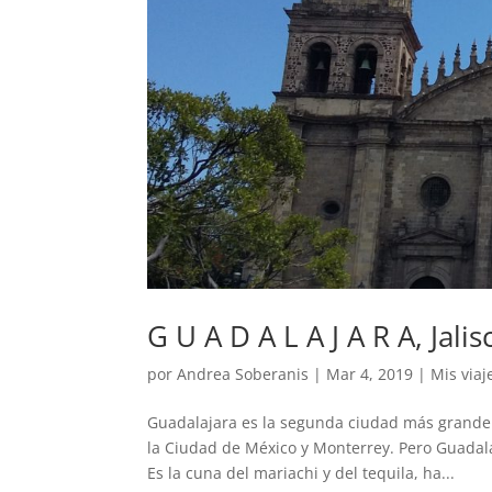
G U A D A L A J A R A, Jalis
por
Andrea Soberanis
|
Mar 4, 2019
|
Mis viaj
Guadalajara es la segunda ciudad más grande 
la Ciudad de México y Monterrey. Pero Guadal
Es la cuna del mariachi y del tequila, ha...