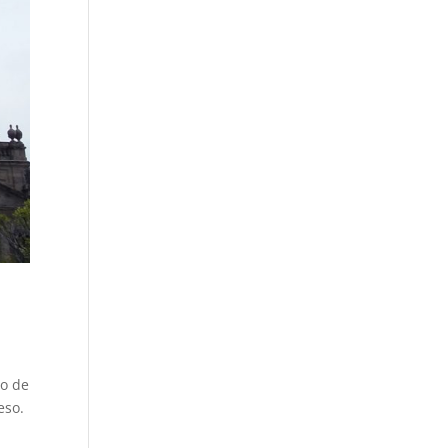
go de
eso.