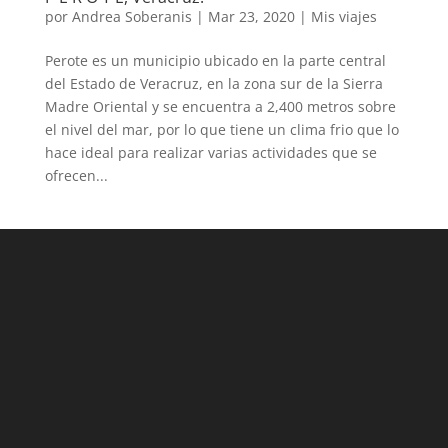
por
Andrea Soberanis
|
Mar 23, 2020
|
Mis viajes
Perote es un municipio ubicado en la parte central
del Estado de Veracruz, en la zona sur de la Sierra
Madre Oriental y se encuentra a 2,400 metros sobre
el nivel del mar, por lo que tiene un clima frio que lo
hace ideal para realizar varias actividades que se
ofrecen...