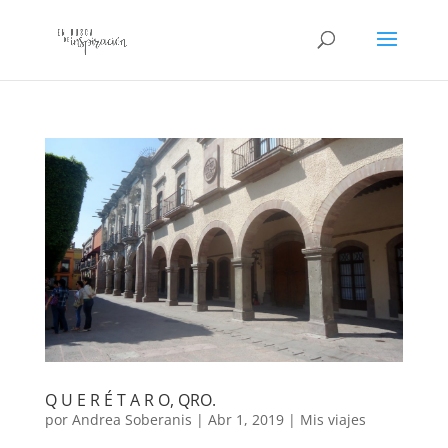
Q U E R É T A R O, QRO.
por
Andrea Soberanis
|
Abr 1, 2019
|
Mis viajes