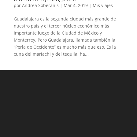
por
Andrea Soberanis
|
Mar 4, 2019
|
Mis viajes
Guadalajara es la segunda ciudad más grande de
nuestro país y el tercer núcleo económico más
importante luego de la Ciudad de México y
Monterrey. Pero Guadalajara, llamada también la
“Perla de Occidente” es mucho más que eso. Es la
cuna del mariachi y del tequila, ha...