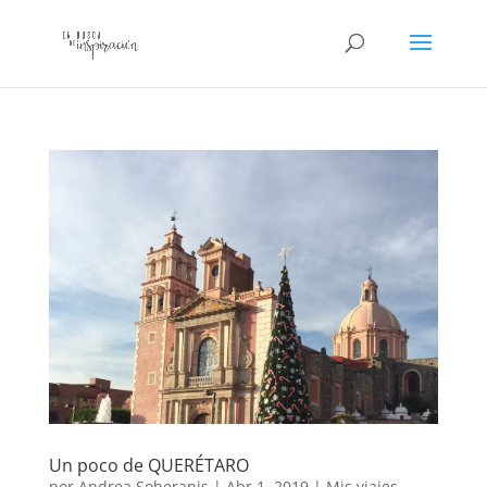
Un poco de QUERÉTARO
por
Andrea Soberanis
|
Abr 1, 2019
|
Mis viajes