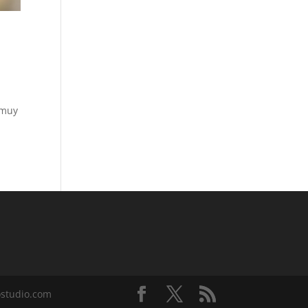
 muy
ostudio.com