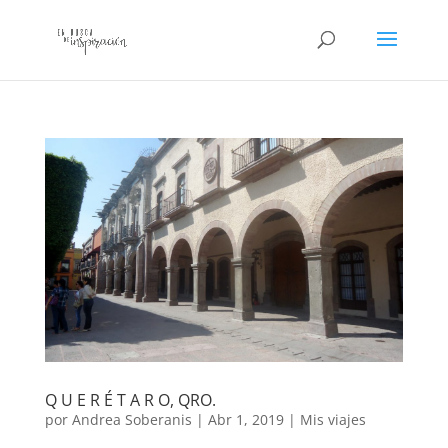
Q U E R É T A R O, QRO.
por
Andrea Soberanis
|
Abr 1, 2019
|
Mis viajes