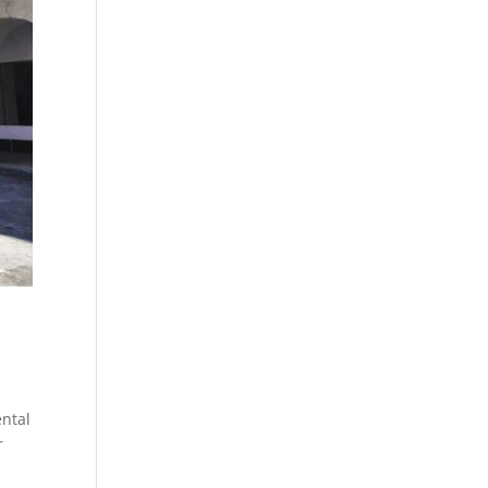
ental
r