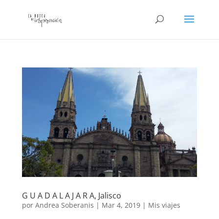
G U A D A L A J A R A, Jalisco
por
Andrea Soberanis
|
Mar 4, 2019
|
Mis viajes