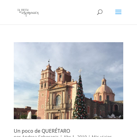
Un poco de QUERÉTARO
por
Andrea Soberanis
|
Abr 1, 2019
|
Mis viajes