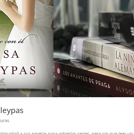
Kleypas
turas
tinuidad a sus novelas para volverlas series, pero sin que leer un