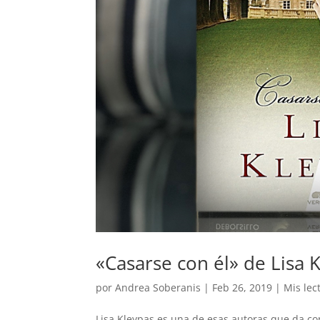
«Casarse con él» de Lisa 
por
Andrea Soberanis
|
Feb 26, 2019
|
Mis lec
Lisa Kleypas es una de esas autoras que da con