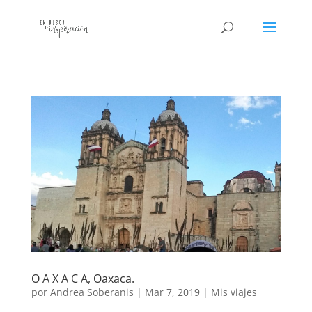
O A X A C A, Oaxaca.
por
Andrea Soberanis
|
Mar 7, 2019
|
Mis viajes