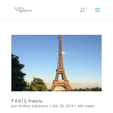
P A R Í S, Francia.
por
Andrea Soberanis
|
Feb 28, 2019
|
Mis viajes