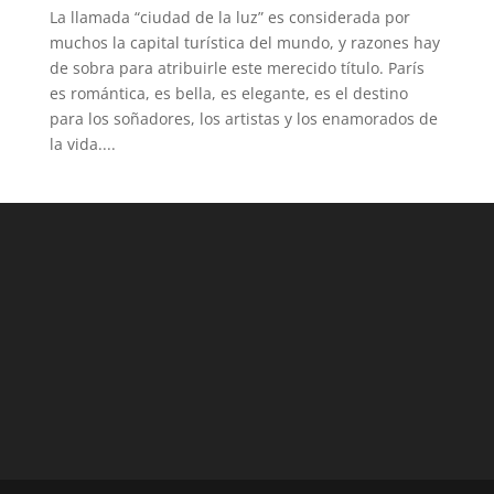
La llamada “ciudad de la luz” es considerada por
muchos la capital turística del mundo, y razones hay
de sobra para atribuirle este merecido título. París
es romántica, es bella, es elegante, es el destino
para los soñadores, los artistas y los enamorados de
la vida....