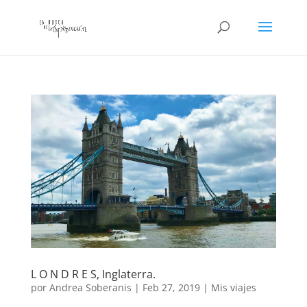
L O N D R E S, Inglaterra.
por
Andrea Soberanis
|
Feb 27, 2019
|
Mis viajes