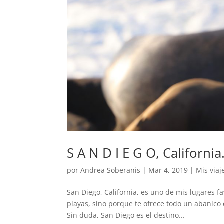
S A N D I E G O, California
por
Andrea Soberanis
|
Mar 4, 2019
|
Mis viaj
San Diego, California, es uno de mis lugares fa
playas, sino porque te ofrece todo un abanico 
Sin duda, San Diego es el destino...