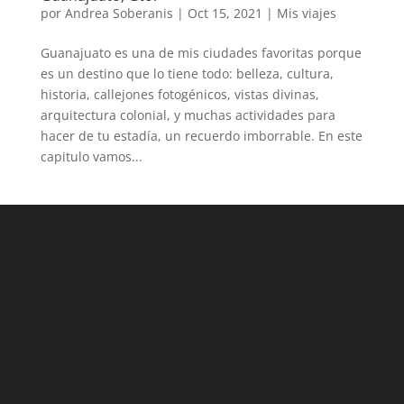
por
Andrea Soberanis
|
Oct 15, 2021
|
Mis viajes
Guanajuato es una de mis ciudades favoritas porque
es un destino que lo tiene todo: belleza, cultura,
historia, callejones fotogénicos, vistas divinas,
arquitectura colonial, y muchas actividades para
hacer de tu estadía, un recuerdo imborrable. En este
capitulo vamos...