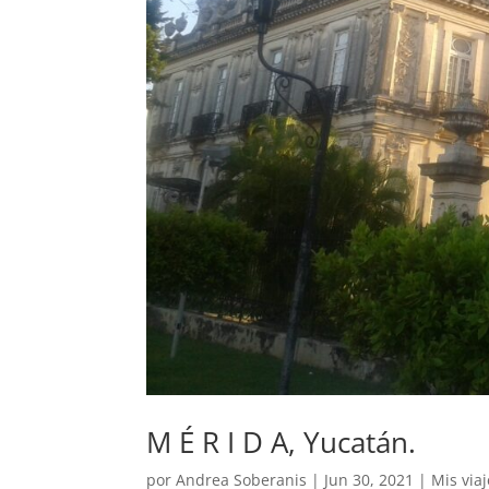
M É R I D A, Yucatán.
por
Andrea Soberanis
|
Jun 30, 2021
|
Mis via