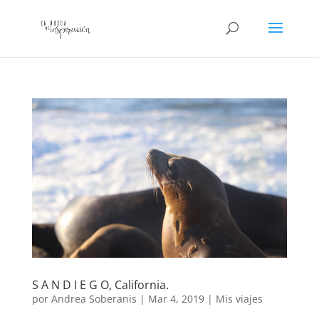
S A N D I E G O, California.
por
Andrea Soberanis
|
Mar 4, 2019
|
Mis viajes