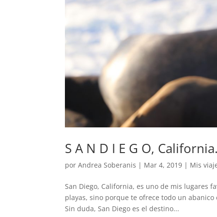
S A N D I E G O, California
por
Andrea Soberanis
|
Mar 4, 2019
|
Mis viaj
San Diego, California, es uno de mis lugares fa
playas, sino porque te ofrece todo un abanico 
Sin duda, San Diego es el destino...