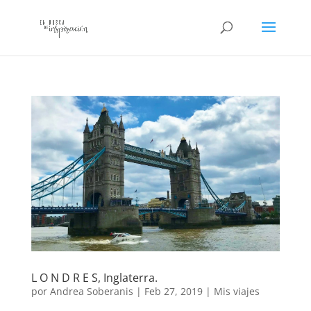
L O N D R E S, Inglaterra.
por
Andrea Soberanis
|
Feb 27, 2019
|
Mis viajes