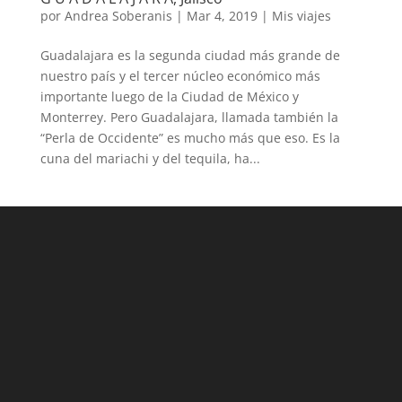
por
Andrea Soberanis
|
Mar 4, 2019
|
Mis viajes
Guadalajara es la segunda ciudad más grande de
nuestro país y el tercer núcleo económico más
importante luego de la Ciudad de México y
Monterrey. Pero Guadalajara, llamada también la
“Perla de Occidente” es mucho más que eso. Es la
cuna del mariachi y del tequila, ha...