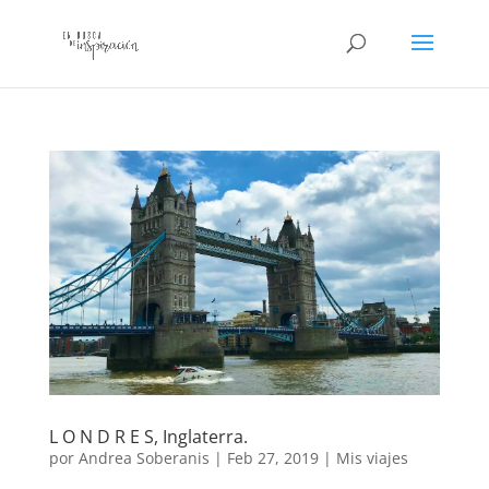
L O N D R E S, Inglaterra.
por
Andrea Soberanis
|
Feb 27, 2019
|
Mis viajes