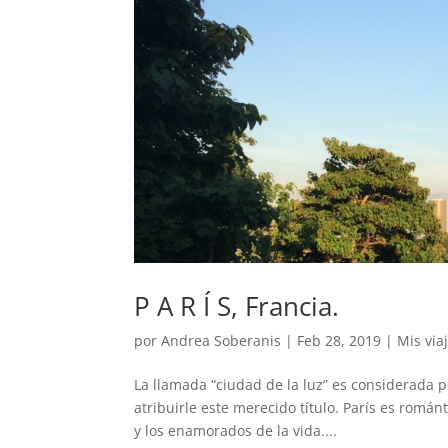
P A R Í S, Francia.
por
Andrea Soberanis
|
Feb 28, 2019
|
Mis via
La llamada “ciudad de la luz” es considerada p
atribuirle este merecido título. París es románt
y los enamorados de la vida....