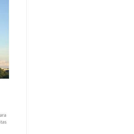
para
stas