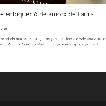
que enloqueció de amor» de Laura
turas
omendado mucho, me surgieron ganas de leerla desde una visita 
aca, Morelos. Cuando estuve ahí, el guía nos explicó que esa fue l