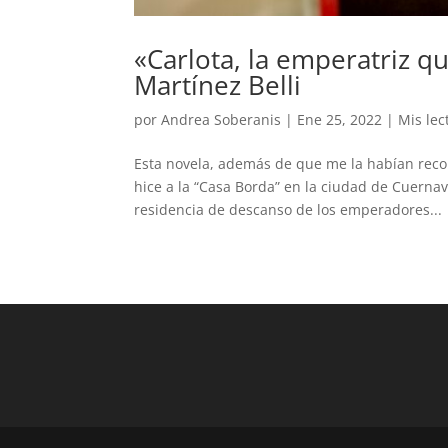
«Carlota, la emperatriz 
Martínez Belli
por
Andrea Soberanis
|
Ene 25, 2022
|
Mis lec
Esta novela, además de que me la habían rec
hice a la “Casa Borda” en la ciudad de Cuernav
residencia de descanso de los emperadores...