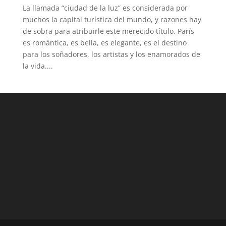
La llamada “ciudad de la luz” es considerada por
muchos la capital turística del mundo, y razones hay
de sobra para atribuirle este merecido título. París
es romántica, es bella, es elegante, es el destino
para los soñadores, los artistas y los enamorados de
la vida....