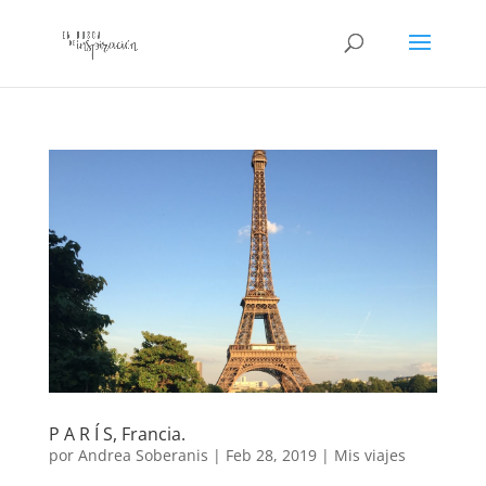
P A R Í S, Francia.
por
Andrea Soberanis
|
Feb 28, 2019
|
Mis viajes