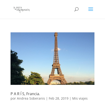
P A R Í S, Francia.
por
Andrea Soberanis
|
Feb 28, 2019
|
Mis viajes