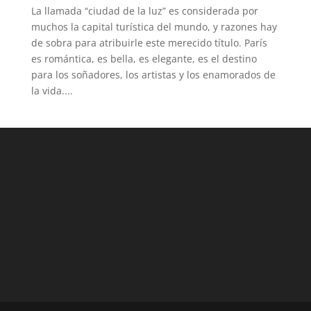
La llamada “ciudad de la luz” es considerada por
muchos la capital turística del mundo, y razones hay
de sobra para atribuirle este merecido título. París
es romántica, es bella, es elegante, es el destino
para los soñadores, los artistas y los enamorados de
la vida....