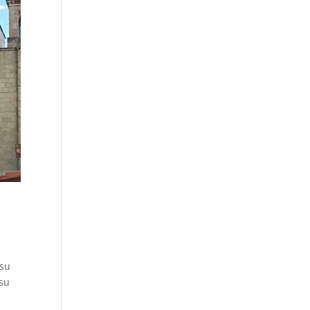
 su
 su