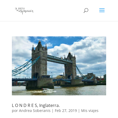
L O N D R E S, Inglaterra.
por
Andrea Soberanis
|
Feb 27, 2019
|
Mis viajes