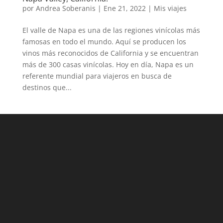
por
Andrea Soberanis
|
Ene 21, 2022
|
Mis viajes
El valle de Napa es una de las regiones vinícolas más
famosas en todo el mundo. Aquí se producen los
vinos más reconocidos de California y se encuentran
más de 300 casas vinícolas. Hoy en día, Napa es un
referente mundial para viajeros en busca de
destinos que...