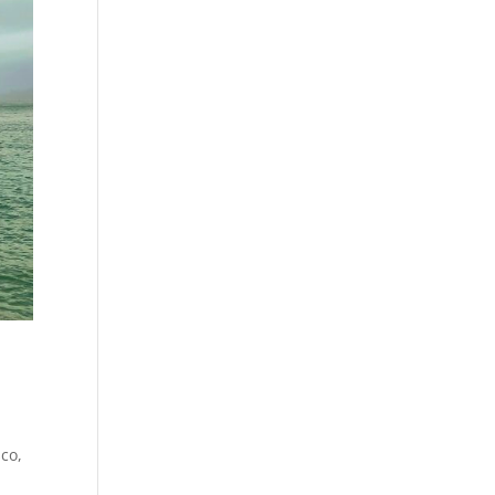
sco,
l