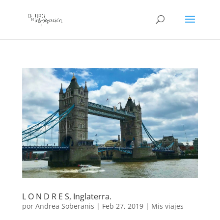
L O N D R E S, Inglaterra.
por
Andrea Soberanis
|
Feb 27, 2019
|
Mis viajes