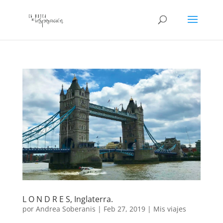
L O N D R E S, Inglaterra.
por
Andrea Soberanis
|
Feb 27, 2019
|
Mis viajes