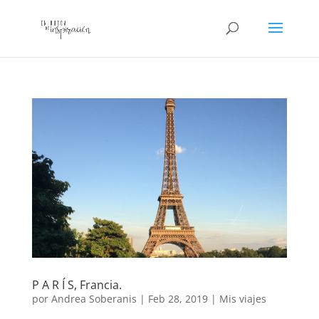
P A R Í S, Francia.
por
Andrea Soberanis
|
Feb 28, 2019
|
Mis viajes