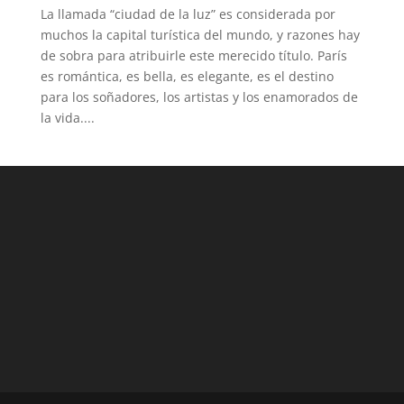
La llamada “ciudad de la luz” es considerada por
muchos la capital turística del mundo, y razones hay
de sobra para atribuirle este merecido título. París
es romántica, es bella, es elegante, es el destino
para los soñadores, los artistas y los enamorados de
la vida....