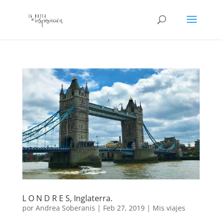
L O N D R E S, Inglaterra.
por
Andrea Soberanis
|
Feb 27, 2019
|
Mis viajes