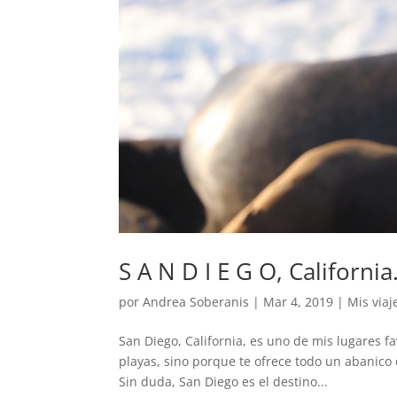
S A N D I E G O, California
por
Andrea Soberanis
|
Mar 4, 2019
|
Mis viaj
San Diego, California, es uno de mis lugares fa
playas, sino porque te ofrece todo un abanico 
Sin duda, San Diego es el destino...