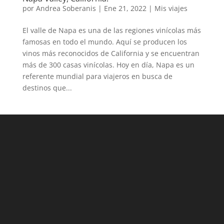
por
Andrea Soberanis
|
Ene 21, 2022
|
Mis viajes
El valle de Napa es una de las regiones vinícolas más
famosas en todo el mundo. Aquí se producen los
vinos más reconocidos de California y se encuentran
más de 300 casas vinícolas. Hoy en día, Napa es un
referente mundial para viajeros en busca de
destinos que...