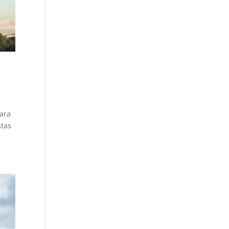
para
stas