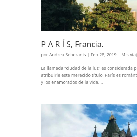
P A R Í S, Francia.
por
Andrea Soberanis
|
Feb 28, 2019
|
Mis via
La llamada “ciudad de la luz” es considerada p
atribuirle este merecido título. París es románt
y los enamorados de la vida....