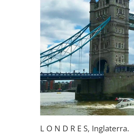
L O N D R E S, Inglaterra.