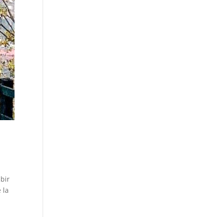
ibir
 la