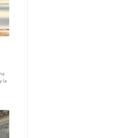
cha
y la